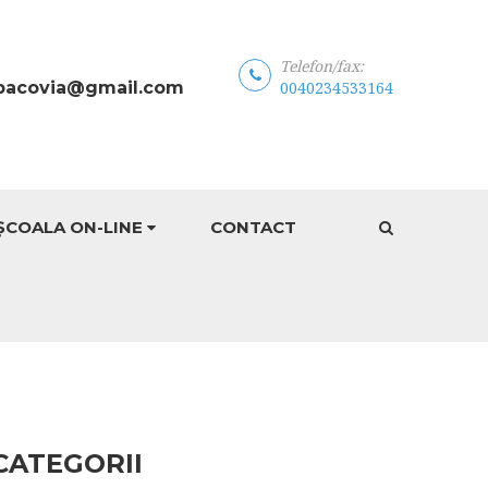
Telefon/fax:
bacovia@gmail.com
0040234533164
ȘCOALA ON-LINE
CONTACT
CATEGORII