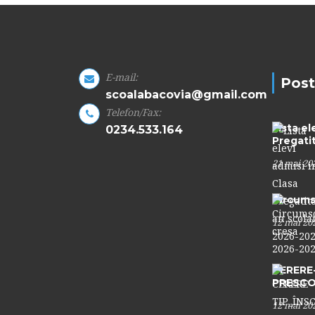
E-mail:
Post
scoalabacovia@gmail.com
Telefon/Fax:
Lista el
0234.533.164
Pregati
21 mai 20
Circums
12 mai 20
CERERE-
PRESCO
12 mai 20