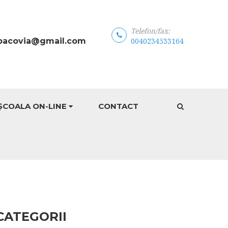
Telefon/fax:
bacovia@gmail.com
0040234533164
ȘCOALA ON-LINE
CONTACT
CATEGORII