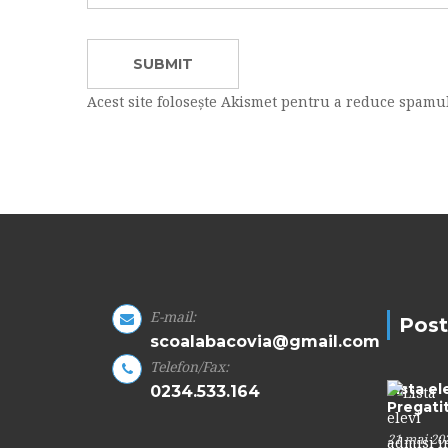
Acest site folosește Akismet pentru a reduce spamu
E-mail:
Post
scoalabacovia@gmail.com
Telefon/Fax:
Lista el
0234.533.164
Pregati
21 mai 20