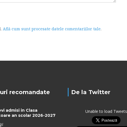
l.
Află cum sunt procesate datele comentariilor tale
.
uri recomandate
De la Twitter
evi admisi in Clasa
Unable to load Tweets
toare an scolar 2026-2027
26